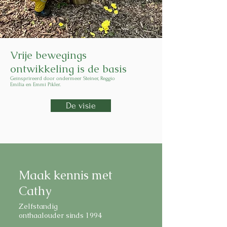
Vrije bewegings
ontwikkeling is de basis
Geïnsprireerd door ondermeer Steiner, Reggio
Emilia en Emmi Pikler.
De visie
Maak kennis met
Cathy
Zelfstandig
onthaalouder sinds 1994