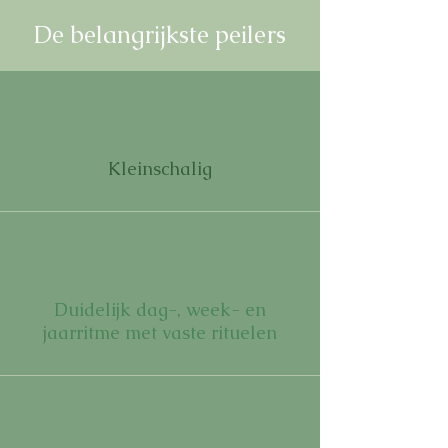
De belangrijkste peilers
Kleinschalig
Duidelijk dag-, week- en
jaarritme met vaste rituelen