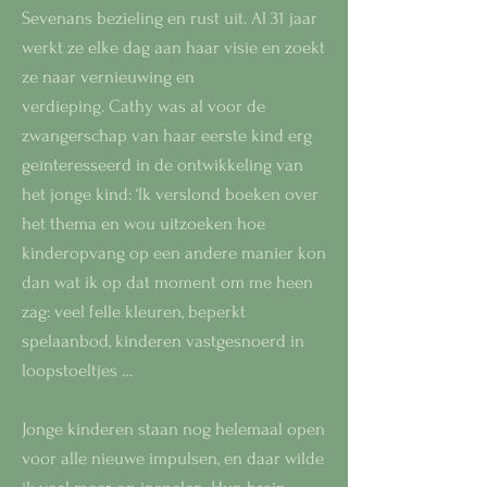
Sevenans bezieling en rust uit. Al 31 jaar
werkt ze elke dag aan haar visie en zoekt
ze naar vernieuwing en
verdieping.
Cathy was al voor de
zwangerschap van haar eerste kind erg
geïnteresseerd in de ontwikkeling van
het jonge kind: ‘Ik verslond boeken over
het thema en wou uitzoeken hoe
kinderopvang op een andere manier kon
dan wat ik op dat moment om me heen
zag: veel felle kleuren, beperkt
spelaanbod, kinderen vastgesnoerd in
loopstoeltjes …
Jonge kinderen staan nog helemaal open
voor alle nieuwe impulsen, en daar wilde