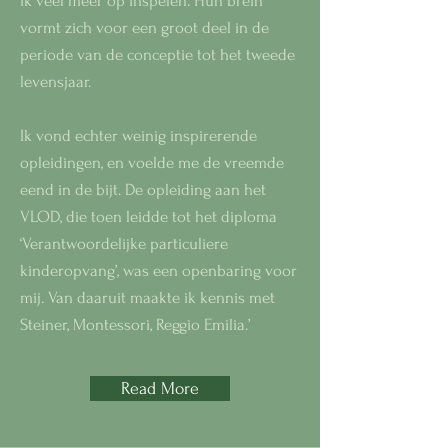
ik veel meer op inspelen. Hun brein
vormt zich voor een groot deel in de
periode van de conceptie tot het tweede
levensjaar.
Ik vond echter weinig inspirerende
opleidingen, en voelde me de vreemde
eend in de bijt. De opleiding aan het
VLOD, die toen leidde tot het diploma
‘Verantwoordelijke particuliere
kinderopvang’, was een openbaring voor
mij. Van daaruit maakte ik kennis met
Steiner, Montessori, Reggio Emilia.’
Read More