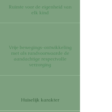
Ruimte voor de eigenheid van
elk kind
Vrije bewegings-ontwikkeling
met als randvoorwaarde de
aandachtige respectvolle
verzorging
Huiselijk karakter